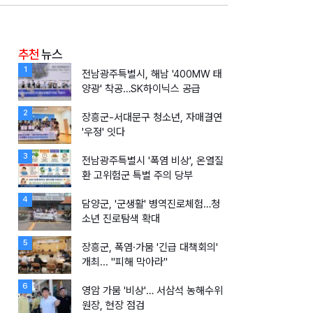
추천
뉴스
1
전남광주특별시, 해남 '400MW 태
양광' 착공…SK하이닉스 공급
2
장흥군-서대문구 청소년, 자매결연
'우정' 잇다
3
전남광주특별시 '폭염 비상', 온열질
환 고위험군 특별 주의 당부
4
담양군, '군생활' 병역진로체험…청
소년 진로탐색 확대
5
장흥군, 폭염·가뭄 '긴급 대책회의'
개최... "피해 막아라"
6
영암 가뭄 '비상'… 서삼석 농해수위
원장, 현장 점검