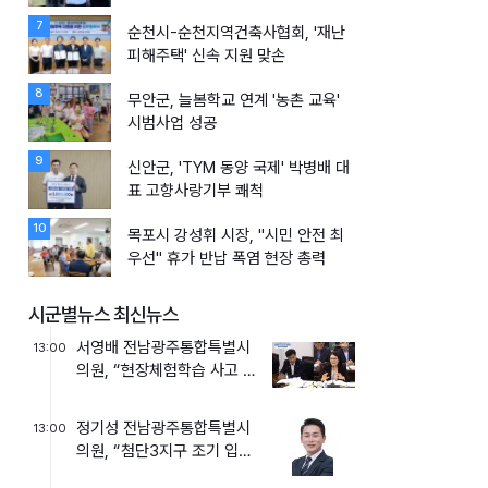
7
순천시-순천지역건축사협회, '재난
피해주택' 신속 지원 맞손
8
무안군, 늘봄학교 연계 '농촌 교육'
시범사업 성공
9
신안군, 'TYM 동양 국제' 박병배 대
표 고향사랑기부 쾌척
10
목포시 강성휘 시장, "시민 안전 최
우선" 휴가 반납 폭염 현장 총력
시군별뉴스 최신뉴스
서영배 전남광주통합특별시
13:00
의원, “현장체험학습 사고 책
임, 교사 개인에게만 맡겨
선...
정기성 전남광주통합특별시
13:00
의원, “첨단3지구 조기 입주,
학생 학습권 보장할 대책...