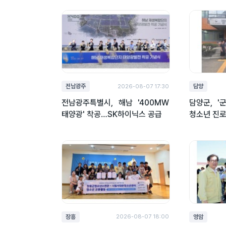
전남광주
담양
2026-08-07 17:30
전남광주특별시, 해남 '400MW
담양군, '
태양광' 착공…SK하이닉스 공급
청소년 진
장흥
영암
2026-08-07 18:00