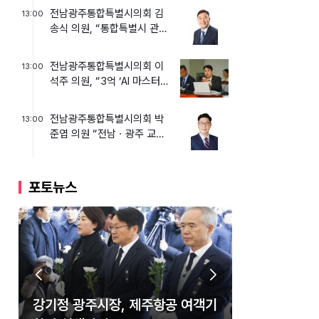
전남광주통합특별시의회 김
13:00
송식 의원, “통합특별시 관광,
스쳐 가는 곳이 아닌 머...
전남광주통합특별시의회 이
13:00
석주 의원, “3억 ‘AI 마스터플
랜’ 원점 재검토해야!...
전남광주통합특별시의회 박
13:00
준엽 의원 “전남ㆍ광주 교육
수당 통합, ‘하향 평준화’ ...
포토뉴스
광주&#8231;전남 설맞이 직거래
강기정 광주시장, 제주항공 여객기
강기정 광주시장, 제105주년 대한
강기정 광주광역시장, KIA타이거