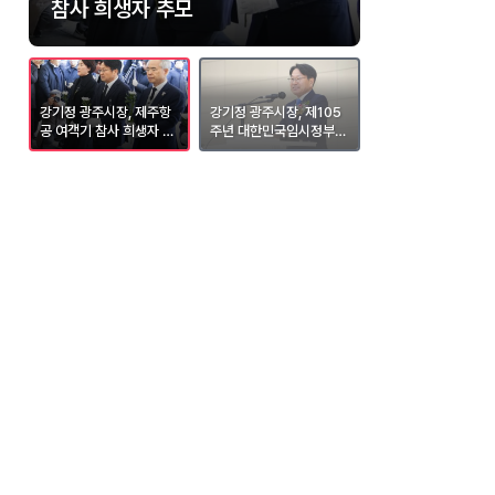
상생장터 성료
참사 희생자 추모
민국임시정부수립 기념식 참석
즈 홈 개막전 시구
강기정 광주시장, 제주항
강기정 광주시장, 제105
강기정 광주광역시장, 
료
공 여객기 참사 희생자 추
주년 대한민국임시정부수
A타이거즈 홈 개막전
모
립 기념식 참석
구