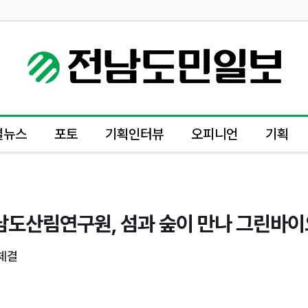
별뉴스
포토
기획인터뷰
오피니언
기획
산림연구원, 섬과 숲이 만나 그린바이
체결