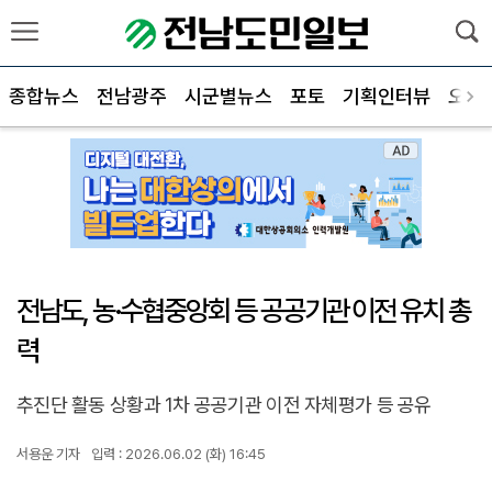
종합뉴스
전남광주
시군별뉴스
포토
기획인터뷰
오피
전남도, 농·수협중앙회 등 공공기관 이전 유치 총
력
추진단 활동 상황과 1차 공공기관 이전 자체평가 등 공유
서용운 기자
입력 : 2026.06.02 (화) 16:45