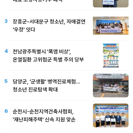
3
장흥군-서대문구 청소년, 자매결연
'우정' 잇다
4
전남광주특별시 '폭염 비상',
온열질환 고위험군 특별 주의 당부
5
담양군, '군생활' 병역진로체험…
청소년 진로탐색 확대
6
순천시-순천지역건축사협회,
'재난피해주택' 신속 지원 맞손