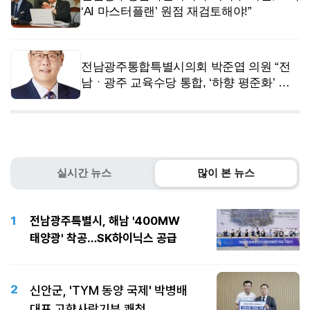
‘AI 마스터플랜’ 원점 재검토해야!”
전남광주통합특별시의회 박준엽 의원 “전
남ㆍ광주 교육수당 통합, ‘하향 평준화’ 절
대 안돼”
실시간 뉴스
많이 본 뉴스
1
전남광주특별시, 해남 '400MW
태양광' 착공…SK하이닉스 공급
2
신안군, 'TYM 동양 국제' 박병배
대표 고향사랑기부 쾌척