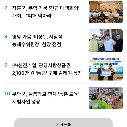
7
장흥군, 폭염·가뭄 '긴급 대책회의'
개최... "피해 막아라"
8
영암 가뭄 '비상'… 서삼석
농해수위원장, 현장 점검
9
㈜신진기업, 광양사랑상품권
2,100만 원 '통큰' 구매 릴레이 동참
10
무안군, 늘봄학교 연계 '농촌 교육'
시범사업 성공
기사 목록