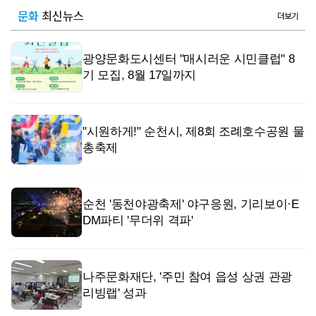
문화
최신뉴스
더보기
광양문화도시센터 "매시러운 시민클럽" 8
기 모집, 8월 17일까지
"시원하게!" 순천시, 제8회 조례호수공원 물
총축제
순천 '동천야광축제' 야구응원, 기리보이·E
DM파티 '무더위 격파'
나주문화재단, '주민 참여 읍성 상권 관광
리빙랩' 성과