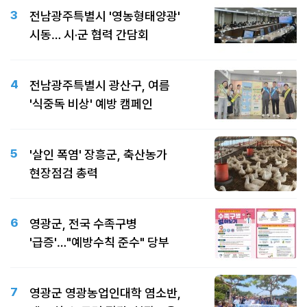
3
전남광주특별시 '영농형태양광'
시동… 시·군 협력 간담회
4
전남광주특별시 광산구, 여름
'식중독 비상' 예방 캠페인
5
'살인 폭염' 장흥군, 축산농가
현장점검 총력
6
영광군, 전국 수족구병
'급증'…"예방수칙 준수" 당부
7
영광군 영광농업인대학 염소반,