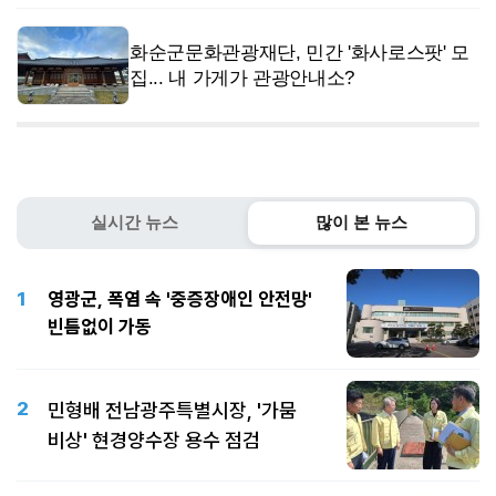
화순군문화관광재단, 민간 '화사로스팟' 모
집... 내 가게가 관광안내소?
실시간 뉴스
많이 본 뉴스
1
영광군, 폭염 속 '중증장애인 안전망'
빈틈없이 가동
2
민형배 전남광주특별시장, '가뭄
비상' 현경양수장 용수 점검