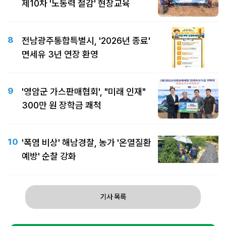
제10차 '노동력 절감' 현장교육
8
전남광주통합특별시, '2026년 종료'
면세유 3년 연장 환영
9
'영암군 가스판매협회', "미래 인재"
300만 원 장학금 쾌척
10
'폭염 비상' 해남경찰, 농가 '온열질환
예방' 순찰 강화
기사 목록