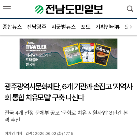
종합뉴스
전남광주
시군별뉴스
포토
기획인터뷰
오피
광주광역시문화재단, 6개 기관과 손잡고 ‘지역사
회 통합 치유모델’ 구축 나선다
전국 4개 선정 문체부 공모 '문화로 치유 지원사업' 3년간 본
격 추진
이가영 기자
입력 : 2026.06.02 (화) 17:15