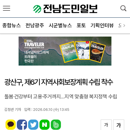
종합뉴스
전남광주
시군별뉴스
포토
기획인터뷰
오피
광산구, 제6기 지역사회보장계획 수립 착수
돌봄·건강부터 고용·주거까지…지역 맞춤형 복지정책 수립
김정관 기자
입력 : 2026.06.10 (수) 13:45
가
가