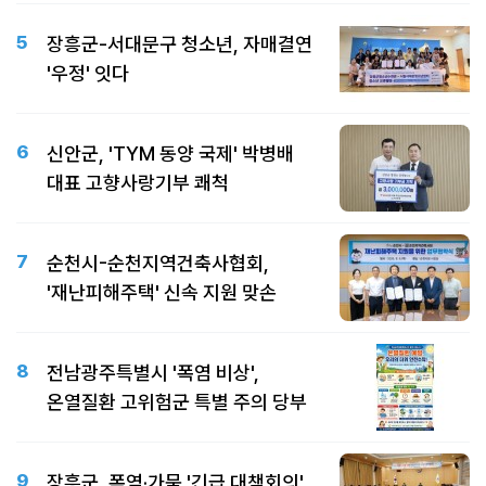
5
장흥군-서대문구 청소년, 자매결연
'우정' 잇다
6
신안군, 'TYM 동양 국제' 박병배
대표 고향사랑기부 쾌척
7
순천시-순천지역건축사협회,
'재난피해주택' 신속 지원 맞손
8
전남광주특별시 '폭염 비상',
온열질환 고위험군 특별 주의 당부
9
장흥군, 폭염·가뭄 '긴급 대책회의'