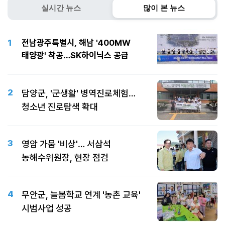
실시간 뉴스
많이 본 뉴스
1
전남광주특별시, 해남 '400MW
태양광' 착공…SK하이닉스 공급
2
담양군, '군생활' 병역진로체험…
청소년 진로탐색 확대
3
영암 가뭄 '비상'… 서삼석
농해수위원장, 현장 점검
4
무안군, 늘봄학교 연계 '농촌 교육'
시범사업 성공