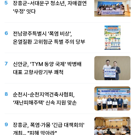
5
장흥군-서대문구 청소년, 자매결연
'우정' 잇다
6
전남광주특별시 '폭염 비상',
온열질환 고위험군 특별 주의 당부
7
신안군, 'TYM 동양 국제' 박병배
대표 고향사랑기부 쾌척
8
순천시-순천지역건축사협회,
'재난피해주택' 신속 지원 맞손
9
장흥군, 폭염·가뭄 '긴급 대책회의'
개최... "피해 막아라"