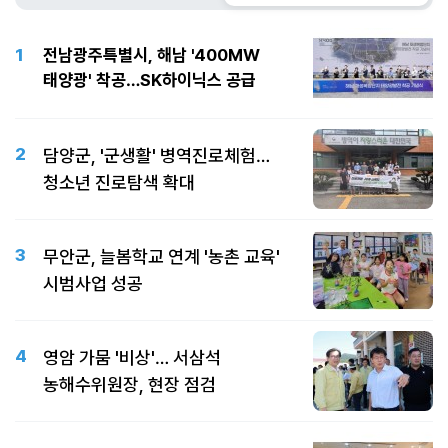
1
전남광주특별시, 해남 '400MW
태양광' 착공…SK하이닉스 공급
2
담양군, '군생활' 병역진로체험…
청소년 진로탐색 확대
3
무안군, 늘봄학교 연계 '농촌 교육'
시범사업 성공
4
영암 가뭄 '비상'… 서삼석
농해수위원장, 현장 점검