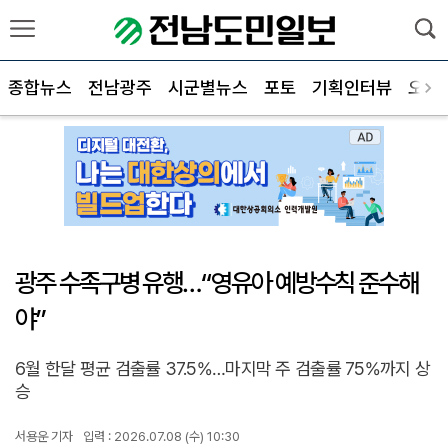
종합뉴스
전남광주
시군별뉴스
포토
기획인터뷰
오피
광주 수족구병 유행…“영유아 예방수칙 준수해
야”
6월 한달 평균 검출률 37.5%…마지막 주 검출률 75%까지 상
승
서용운 기자
입력 : 2026.07.08 (수) 10:30