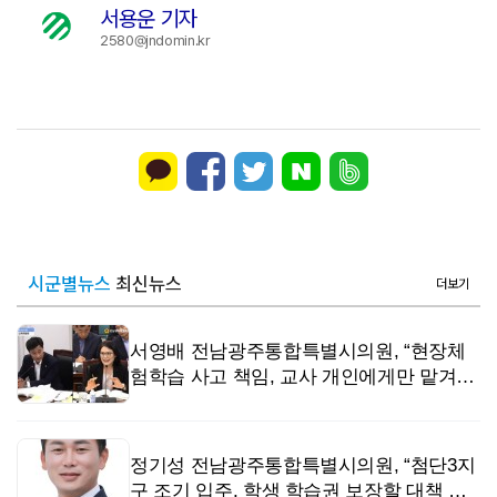
서용운 기자
2580@jndomin.kr
시군별뉴스
최신뉴스
더보기
서영배 전남광주통합특별시의원, “현장체
험학습 사고 책임, 교사 개인에게만 맡겨선
안 돼”
정기성 전남광주통합특별시의원, “첨단3지
구 조기 입주, 학생 학습권 보장할 대책 시