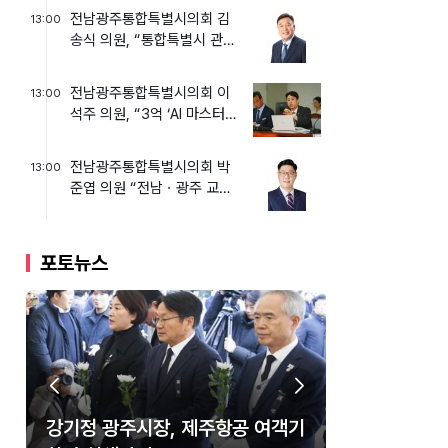
전남광주통합특별시의회 김
13:00
송식 의원, “통합특별시 관광,
스쳐 가는 곳이 아닌 머...
전남광주통합특별시의회 이
13:00
석주 의원, “3억 ‘AI 마스터플
랜’ 원점 재검토해야!...
전남광주통합특별시의회 박
13:00
준엽 의원 “전남ㆍ광주 교육
수당 통합, ‘하향 평준화’ ...
포토뉴스
광주&#8231;전남 설맞이 직거래
강기정 광주시장, 제주항공 여객기
강기정 광주시장, 제105주년 대한
강기정 광주광역시장, KIA타이거