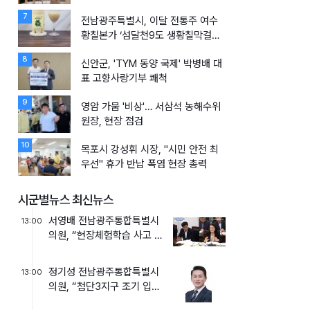
7
전남광주특별시, 이달 전통주 여수
황칠본가 ‘섬달천9도 생황칠막걸리’
선정
8
신안군, 'TYM 동양 국제' 박병배 대
표 고향사랑기부 쾌척
9
영암 가뭄 '비상'… 서삼석 농해수위
원장, 현장 점검
10
목포시 강성휘 시장, "시민 안전 최
우선" 휴가 반납 폭염 현장 총력
시군별뉴스 최신뉴스
서영배 전남광주통합특별시
13:00
의원, “현장체험학습 사고 책
임, 교사 개인에게만 맡겨
선...
정기성 전남광주통합특별시
13:00
의원, “첨단3지구 조기 입주,
학생 학습권 보장할 대책...