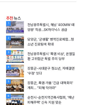
추천
뉴스
1
전남광주특별시, 해남 '400MW 태
양광' 착공…SK하이닉스 공급
2
담양군, '군생활' 병역진로체험…청
소년 진로탐색 확대
3
전남광주특별시 '폭염 비상', 온열질
환 고위험군 특별 주의 당부
4
장흥군-서대문구 청소년, 자매결연
'우정' 잇다
5
장흥군, 폭염·가뭄 '긴급 대책회의'
개최... "피해 막아라"
6
순천시-순천지역건축사협회, '재난
피해주택' 신속 지원 맞손