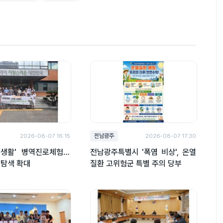
전남광주
2026-08-07 16:15
2026-08-07 17:30
군생활' 병역진로체험…
전남광주특별시 '폭염 비상', 온열
로탐색 확대
질환 고위험군 특별 주의 당부