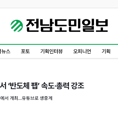
별뉴스
포토
기획인터뷰
오피니언
기획
 ‘반도체 팹’ 속도·총력 강조
청사에서 개최…유튜브로 생중계