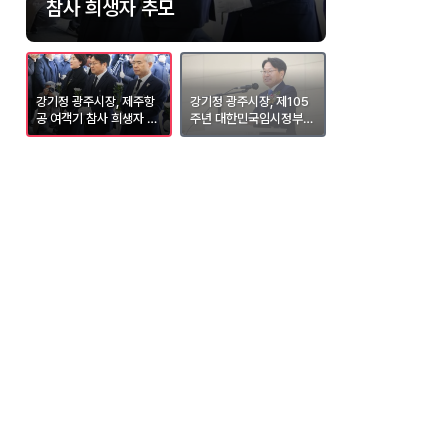
상생장터 성료
참사 희생자 추모
민국임시정부수립 기념식 참석
즈 홈 개막전 시구
강기정 광주시장, 제주항
강기정 광주시장, 제105
강기정 광주광역시장, 
료
공 여객기 참사 희생자 추
주년 대한민국임시정부수
A타이거즈 홈 개막전
모
립 기념식 참석
구