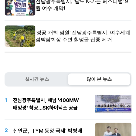
전남광주특별시, '남도 K-가든 페스티벌' 9
월 여수 개막!
'성공 개최 염원' 전남광주특별시, 여수세계
섬박람회장 주변 칡덩굴 집중 제거
실시간 뉴스
많이 본 뉴스
1
전남광주특별시, 해남 '400MW
태양광' 착공…SK하이닉스 공급
2
신안군, 'TYM 동양 국제' 박병배