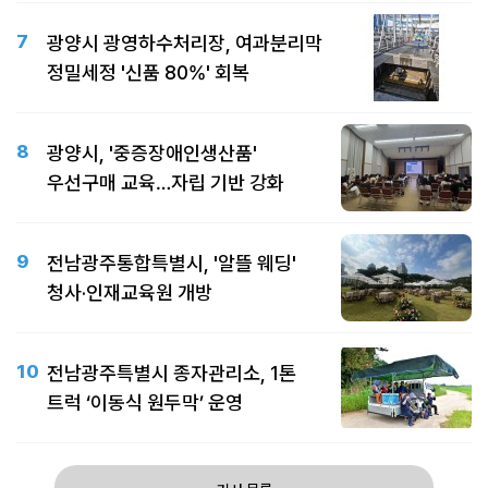
7
광양시 광영하수처리장, 여과분리막
정밀세정 '신품 80%' 회복
8
광양시, '중증장애인생산품'
우선구매 교육…자립 기반 강화
9
전남광주통합특별시, '알뜰 웨딩'
청사·인재교육원 개방
10
전남광주특별시 종자관리소, 1톤
트럭 ‘이동식 원두막’ 운영