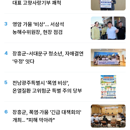
대표 고향사랑기부 쾌척
3
영암 가뭄 '비상'… 서삼석
농해수위원장, 현장 점검
4
장흥군-서대문구 청소년, 자매결연
'우정' 잇다
5
전남광주특별시 '폭염 비상',
온열질환 고위험군 특별 주의 당부
6
장흥군, 폭염·가뭄 '긴급 대책회의'
개최... "피해 막아라"