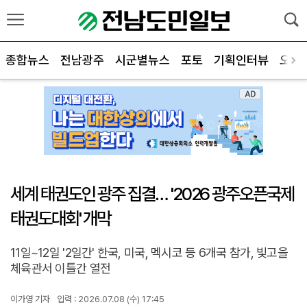
종합뉴스
전남광주
시군별뉴스
포토
기획인터뷰
오피
세계 태권도인 광주 집결… '2026 광주오픈국제
태권도대회' 개막
11일~12일 '2일간' 한국, 미국, 멕시코 등 6개국 참가, 빛고을
체육관서 이틀간 열전
이가영 기자
입력 : 2026.07.08 (수) 17:45