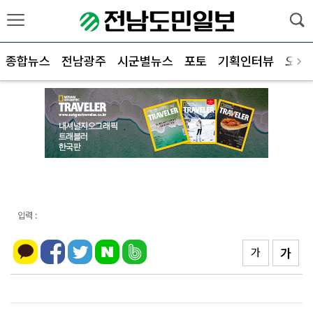
종합뉴스
전남광주
시군별뉴스
포토
기획인터뷰
오피
입력 :
가
가