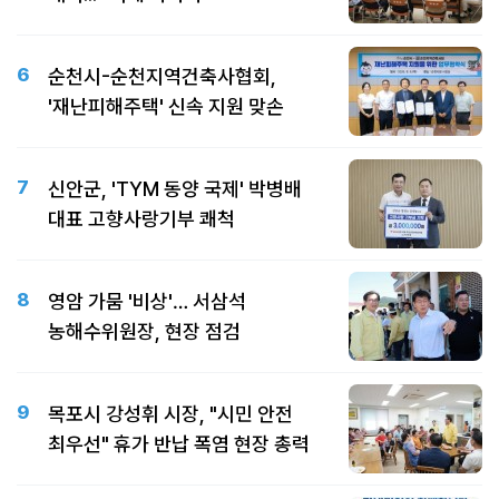
6
순천시-순천지역건축사협회,
'재난피해주택' 신속 지원 맞손
7
신안군, 'TYM 동양 국제' 박병배
대표 고향사랑기부 쾌척
8
영암 가뭄 '비상'… 서삼석
농해수위원장, 현장 점검
9
목포시 강성휘 시장, "시민 안전
최우선" 휴가 반납 폭염 현장 총력