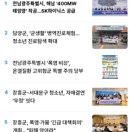
1
전남광주특별시, 해남 '400MW
태양광' 착공…SK하이닉스 공급
2
담양군, '군생활' 병역진로체험…
청소년 진로탐색 확대
3
전남광주특별시 '폭염 비상',
온열질환 고위험군 특별 주의 당부
4
장흥군-서대문구 청소년, 자매결연
'우정' 잇다
5
장흥군, 폭염·가뭄 '긴급 대책회의'
개최... "피해 막아라"