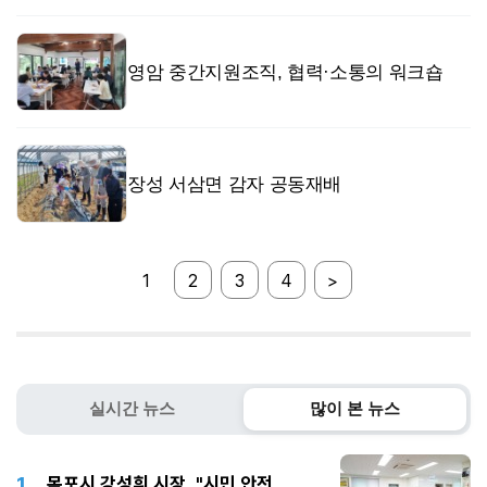
영암 중간지원조직, 협력·소통의 워크숍
장성 서삼면 감자 공동재배
1
2
3
4
>
실시간 뉴스
많이 본 뉴스
1
목포시 강성휘 시장, "시민 안전