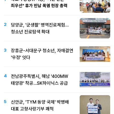
최우선" 휴가 반납 폭염 현장 총력
2
담양군, '군생활' 병역진로체험…
청소년 진로탐색 확대
3
장흥군-서대문구 청소년, 자매결연
'우정' 잇다
4
전남광주특별시, 해남 '400MW
태양광' 착공…SK하이닉스 공급
5
신안군, 'TYM 동양 국제' 박병배
대표 고향사랑기부 쾌척