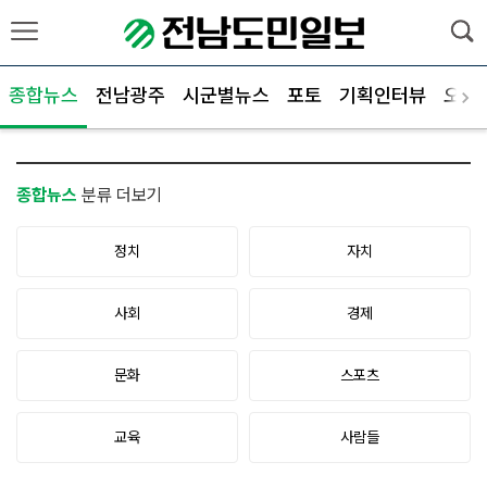
종합뉴스
전남광주
시군별뉴스
포토
기획인터뷰
오피
종합뉴스
분류 더보기
정치
자치
사회
경제
문화
스포츠
교육
사람들