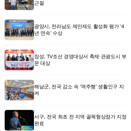
근절
광양시, 전라남도 제안제도 활성화 평가 ‘4
년 연속’ 수상
장성, TV조선 경영대상서 축제·관광도시 부
문 대상
해남군, 전국 감소 속 ‘역주행’ 생활인구 지
켜
서구, 전국 최초 전 지역 골목형상점가 지정
완료