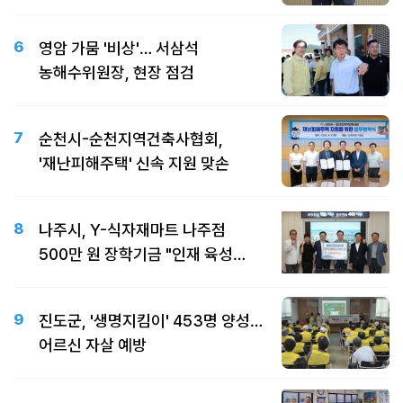
6
영암 가뭄 '비상'… 서삼석
농해수위원장, 현장 점검
7
순천시-순천지역건축사협회,
'재난피해주택' 신속 지원 맞손
8
나주시, Y-식자재마트 나주점
500만 원 장학기금 "인재 육성
따뜻한 동행"
9
진도군, '생명지킴이' 453명 양성…
어르신 자살 예방