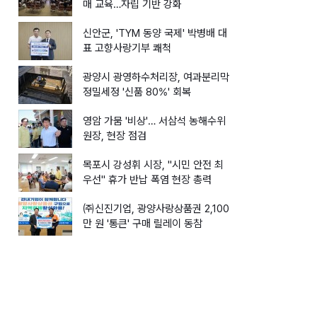
매 교육…자립 기반 강화
신안군, 'TYM 동양 국제' 박병배 대
표 고향사랑기부 쾌척
광양시 광영하수처리장, 여과분리막
정밀세정 '신품 80%' 회복
영암 가뭄 '비상'… 서삼석 농해수위
원장, 현장 점검
목포시 강성휘 시장, "시민 안전 최
우선" 휴가 반납 폭염 현장 총력
㈜신진기업, 광양사랑상품권 2,100
만 원 '통큰' 구매 릴레이 동참