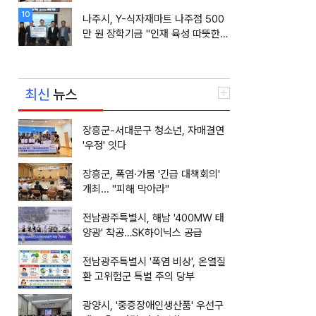
10
나주시, Y-식자재마트 나주점 500
만 원 장학기금 "인재 육성 따뜻한
동행"
최신
뉴스
장흥군-서대문구 청소년, 자매결연
'우정' 잇다
장흥군, 폭염·가뭄 '긴급 대책회의'
개최... "피해 막아라"
전남광주특별시, 해남 '400MW 태
양광' 착공…SK하이닉스 공급
전남광주특별시 '폭염 비상', 온열질
환 고위험군 특별 주의 당부
광양시, '중증장애인생산품' 우선구