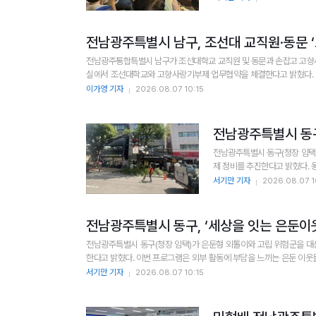
전남광주특별시 남구, 조선대 교직원·동문 
전남광주통합특별시 남구가 조선대학교 교직원 및 동문과 손잡고 고향사
실에서 조선대학교와 고향사랑기부제 업무협약을 체결한다고 밝혔다. 이번 협약은 지역 대표 교육기관인 조선대학교와 협력해 고향사랑기부 문화를 확산하
고, 관내 주민들의 삶의 질 향상에 기여할 수 있는 '건강 노년맞이(웰
이가영 기자
2026.08.07 10:15
김춘성 조선대...
전남광주특별시 동구
전남광주특별시 동구(청장 임택)
제
서기만 기자
2026.08.07 1
전남광주특별시 동구, ‘세상을 잇는 은둔이
전남광주특별시 동구(청장 임택)가 은둔형 외톨이와 고립 위험군을 대상
한다고 밝혔다. 이번 프로그램은 외부 활동에 부담을 느끼는 은둔 이웃들이 각 가정에서 비대면으로 참여할 수 있도록 기획됐다. 참여자들은 제공받은 식재료
와 레시피로 요리를 만든 후 사회관계망서비스(SNS)를 통해 결과물을
서기만 기자
2026.08.07 10:15
연결고리...