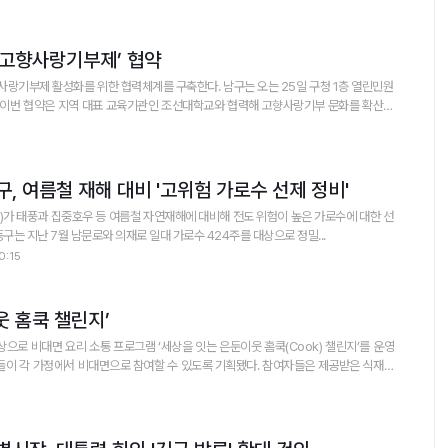
‘고향사랑기부제’ 협약
랑기부제 활성화를 위한 협력체계를 구축한다. 남구는 오는 25일 구청 1층 열린민원
에이징) 기부 사업'을 공동 발굴 및 추진하기 위해 마련됐다. 협약식에는 김병내 구청장과
, 여름철 재해 대비 '고위험 가로수 선제 정비'
가 태풍과 집중호우 등 여름철 자연재해에 대비해 전도 위험이 높은 가로수에 대한 선
 정비를 추진한다고 밝혔다. 동구는 지난 7월 남문로와 의재로 일대 가로수 424주를 대상으로 정밀...
0:15
웃 홈쿡 챌린지’
으로 비대면 요리 소통 프로그램 ‘세상을 잇는 은둔이웃 홈쿡(Cook) 챌린지’를 운영
 공유하며 교류한다. 이를 통해 성취감과 자존감을 높이고, 온라인 소통으로 사회와의