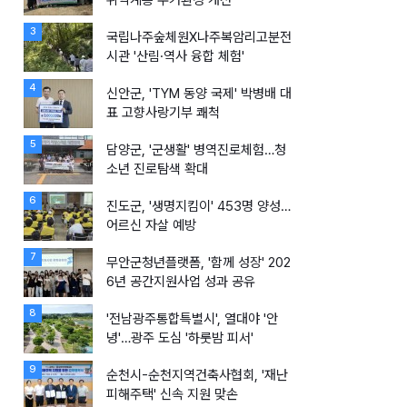
취약계층 주거환경 개선
3
국립나주숲체원X나주복암리고분전
시관 '산림·역사 융합 체험'
4
신안군, 'TYM 동양 국제' 박병배 대
표 고향사랑기부 쾌척
5
담양군, '군생활' 병역진로체험…청
소년 진로탐색 확대
6
진도군, '생명지킴이' 453명 양성…
어르신 자살 예방
7
무안군청년플랫폼, '함께 성장' 202
6년 공간지원사업 성과 공유
8
'전남광주통합특별시', 열대야 '안
녕'…광주 도심 '하룻밤 피서'
9
순천시-순천지역건축사협회, '재난
피해주택' 신속 지원 맞손