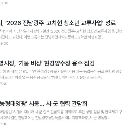
09:30
 ‘2026 전남광주-고치현 청소년 교류사업’ 성료
에서 지난 4일까지 6박 7일간 '2026 전남광주-고치현 청소년 교류사업'을 진행
하며 양 지역 청소년 간 우의를 다졌다고 밝혔다. 이번 교류에는 전남자연과학고등학교 2학년 학생 6명...
09:30
시장, '가뭄 비상' 현경양수장 용수 점검
하 민 시장)은 6일 무안 현경양수장을 방문해 가뭄 대응 농업용수 공급 현황과 양수
시설 가동 상태를 점검했다. 관계자들에게 차질 없는 용수 공급을 당부했다. 이번 현장 방문은 최근 강수...
7:30
농형태양광' 시동… 시·군 협력 간담회
광법’ 시행에 대비해 시·군 실무 간담회를 개최하고 추진 상황 점검 및 협력체계 구
청사에서 열린 간담회에는 전남광주통합특별시 에너지정책과장, 시·군 영농형...
7:30