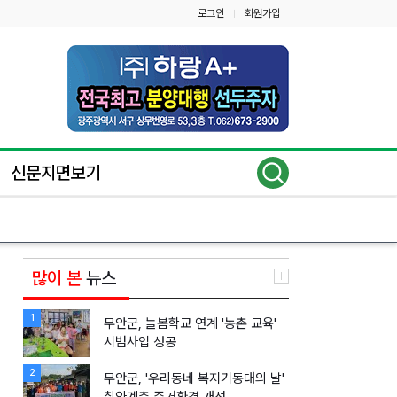
로그인
회원가입
|
신문지면보기
많이 본
뉴스
1
무안군, 늘봄학교 연계 '농촌 교육'
시범사업 성공
2
무안군, '우리동네 복지기동대의 날'