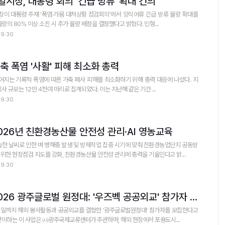
시장, 대통령 회의 '긴급 방류' 확대 건의
이 대통령 주재 '폭염·가뭄 대처상황 점검회의'에서 양식어류 긴급 방류 물량 확대를
건의, 해양수산부가 우선 배정 물량의 80% 이상 소진 시 추가 물량 배정을 결정했다고 밝혔다. 민형...
09:30
 폭염 '사활' 피해 최소화 총력
는 기록적 폭염에 따른 가축 폐사 피해를 최소화하기 위해 총력 대응에 나섰다. 지
사 규모는 12만 4천여 마리로 집계되었다. 이는 지난해 같은 기간 ...
09:30
026년 친환경농산물 안전성 관리·AI 영농교육
 날씨로 인한 벼 병해충 발생 및 방제작업 집중 시기에 맞춰 친환경농업단지 공동방
위한 현장점검 지도를 강화, 친환경농산물 안전성 관리에 총력을 기울인다고 밝...
09:30
전남광주특별시, 2026 광주글로벌 원정대: '우즈벡 공공외교' 참가자 모집
일까지 해외 봉사활동과 공공외교를 결합한 '광주글로벌원정대' 참가자를 모집한다고
로 3회째를 맞이하는 이 사업은 ㈔광주국제교류센터가 주관하며, 해외 현장에서 포용도시...