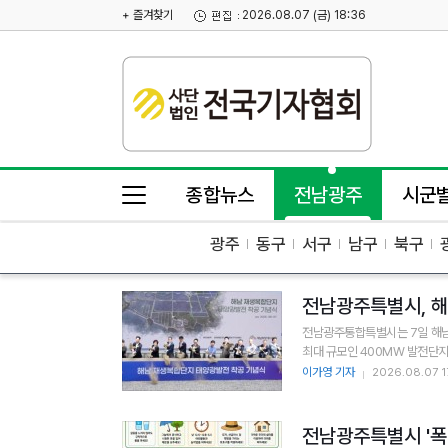
+ 즐겨찾기
2026.08.07 (금) 18:36
종합뉴스
전남광주
시군
광주
동구
서구
남구
북구
전남광주특별시, 해
전남광주통합특별시는 7일 해남
최대 규모인 400MW 발전단지
이가영 기자
2026.08.07 1
전남광주특별시 '폭