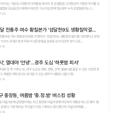
어지는 가운데 고령층과 야외활동 종사자 등 온열질환 고위험군에 각별한 주의를 당
 온열질환 응급실감시체계에 따르면, 지난 5일 현재 전남광주 누적 온열질환자는 2...
7:30
전남광주특별시, 이달 전통주 여수 황칠본가 ‘섬달천9도 생황칠막걸리’ 선정
전통주로 여수 황칠본가(대표 최영자)의 '섬달천9도 생황칠막걸리'를 선정했다고 밝혔
는 100% 국내산 쌀과 무농약 인증 황칠을 원료로 삼아 삼양주 방식으로...
5:15
, 열대야 '안녕'…광주 도심 '하룻밤 피서'
로 잠 못 이루는 밤, 광주 도심은 캠핑, 영화, 산책, 물놀이를 즐길 수 있는 다양한 장
 특별한 계획 없이도 찾아갈 수 있는 광주의 여름밤 나들이 명...
5:15
충장동, 여름밤 '충.장.밤' 버스킹 성황
 마을사랑채 운영협의체는 최근 충장동 마을사랑채 마당에서 여름밤 버스킹 행사 ‘충.
장.밤’을 성공적으로 개최했다고 밝혔다. 이번 행사는 주민들이 직접 기획하고 준비했으며, 마을사랑채를 ...
0:15