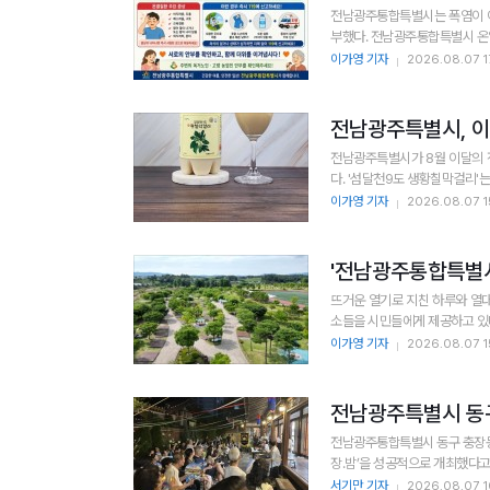
전남광주통합특별시는 폭염이 이
부했다. 전남광주통합특별시
이가영 기자
2026.08.07 1
전남광주특별시가 8월 이달의 
다. '섬달천9도 생황칠막걸리'
이가영 기자
2026.08.07 1
'전남광주통합특별시'
뜨거운 열기로 지친 하루와 열대야
소들을 시민들에게 제공하고 있다.
이가영 기자
2026.08.07 1
전남광주특별시 동구 
전남광주통합특별시 동구 충장동
서기만 기자
2026.08.07 1