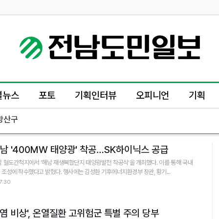
별뉴스
포토
기획인터뷰
오피니언
기획
광산구
남 '400MW 태양광' 착공…SK하이닉스 공급
 혈도간척지에서 '해남 재생복합단지 태양광발전 착공식'을 개최했다. 이를 통해 국내
 조성에 착수했다고 밝혔다. 행사에는 김성환 기후에너지환경부 장관, 황기...
7:30
염 비상', 온열질환 고위험군 특별 주의 당부