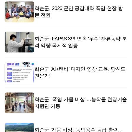
화순군, 2026 군민 공감대화 폭염 현장 방
문 전환
화순군, FAPAS 3년 연속 '우수' 잔류농약 분
석 역량 국제적 입증
화순군 'AI+캔바' 디자인·영상 교육, 당신도
전문가!
화순군 "폭염·가뭄 비상"…농작물 현장기술
지원단 가동
화순군 '가뭄 비상', 농업용수 공급 총력…