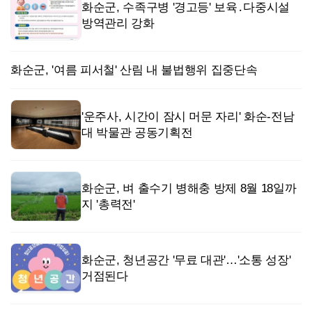
화순군, 수족구병 '경고등' 보육․다중시설
방역관리 강화
화순군, '여름 피서철' 산림 내 불법행위 집중단속
'운주사, 시간이 잠시 머문 자리' 화순-전남
대 박물관 공동기획전
화순군, 벼 출수기 병해충 방제 8월 18일까
지 '총력전'
화순군, 청년공간 '무료 대관'…'소통 성장'
거점된다