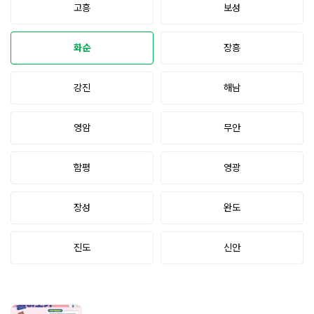
고흥
보성
화순
장흥
강진
해남
영암
무안
함평
영광
장성
완도
진도
신안