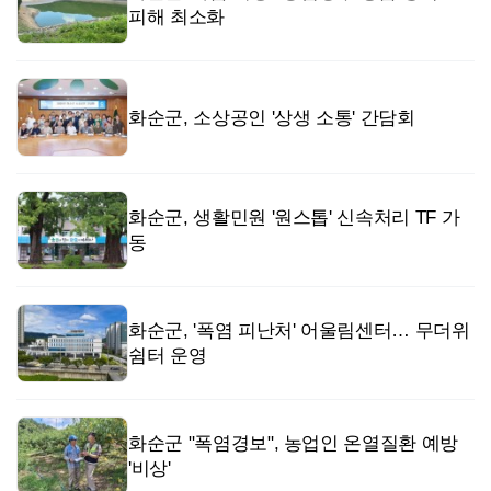
피해 최소화
화순군, 소상공인 '상생 소통' 간담회
화순군, 생활민원 '원스톱' 신속처리 TF 가
동
화순군, '폭염 피난처' 어울림센터… 무더위
쉼터 운영
화순군 "폭염경보", 농업인 온열질환 예방
'비상'