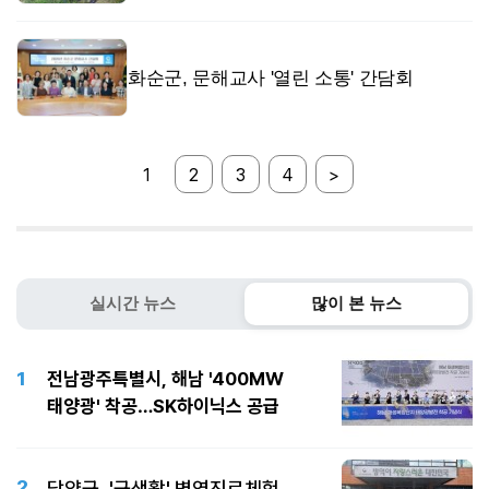
화순군, 문해교사 '열린 소통' 간담회
1
2
3
4
>
실시간 뉴스
많이 본 뉴스
1
전남광주특별시, 해남 '400MW
태양광' 착공…SK하이닉스 공급
2
담양군, '군생활' 병역진로체험…