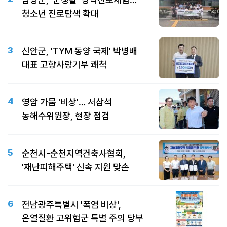
청소년 진로탐색 확대
3
신안군, 'TYM 동양 국제' 박병배
대표 고향사랑기부 쾌척
4
영암 가뭄 '비상'… 서삼석
농해수위원장, 현장 점검
5
순천시-순천지역건축사협회,
'재난피해주택' 신속 지원 맞손
6
전남광주특별시 '폭염 비상',
온열질환 고위험군 특별 주의 당부