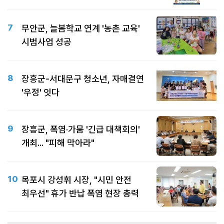
7
무안군, 늘봄학교 연계 '농촌 교육'
시범사업 성공
8
장흥군-서대문구 청소년, 자매결연
'우정' 잇다
9
장흥군, 폭염·가뭄 '긴급 대책회의'
개최... "피해 막아라"
10
목포시 강성휘 시장, "시민 안전
최우선" 휴가 반납 폭염 현장 총력