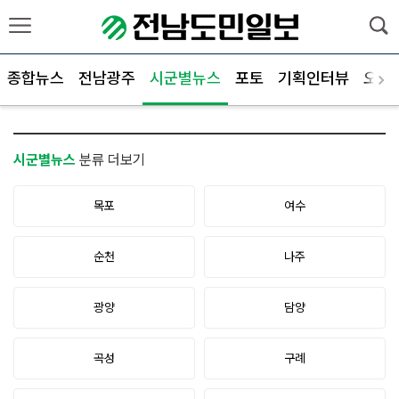
종합뉴스
전남광주
시군별뉴스
포토
기획인터뷰
오피
시군별뉴스
분류 더보기
목포
여수
순천
나주
광양
담양
곡성
구례