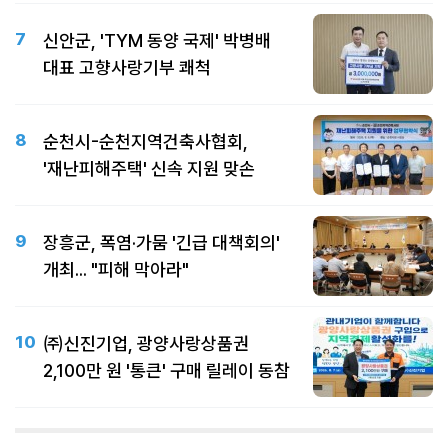
7
신안군, 'TYM 동양 국제' 박병배
대표 고향사랑기부 쾌척
8
순천시-순천지역건축사협회,
'재난피해주택' 신속 지원 맞손
9
장흥군, 폭염·가뭄 '긴급 대책회의'
개최... "피해 막아라"
10
㈜신진기업, 광양사랑상품권
2,100만 원 '통큰' 구매 릴레이 동참