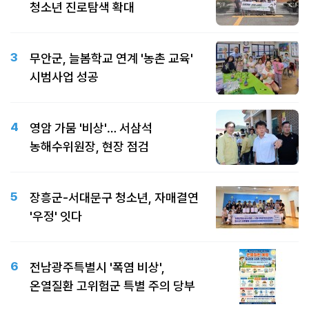
청소년 진로탐색 확대
3
무안군, 늘봄학교 연계 '농촌 교육'
시범사업 성공
4
영암 가뭄 '비상'… 서삼석
농해수위원장, 현장 점검
5
장흥군-서대문구 청소년, 자매결연
'우정' 잇다
6
전남광주특별시 '폭염 비상',
온열질환 고위험군 특별 주의 당부