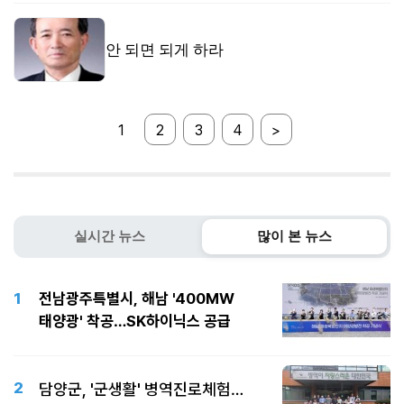
안 되면 되게 하라
1
2
3
4
>
실시간 뉴스
많이 본 뉴스
1
전남광주특별시, 해남 '400MW
태양광' 착공…SK하이닉스 공급
2
담양군, '군생활' 병역진로체험…