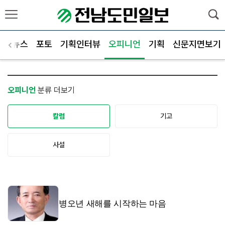
군별뉴스
포토
기획인터뷰
오피니언
기획
신문지면보기
오피니언
분류 더보기
칼럼
기고
사설
병오년 새해를 시작하는 마음