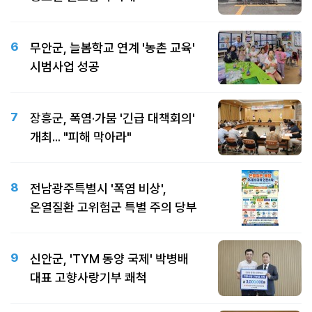
6
무안군, 늘봄학교 연계 '농촌 교육'
시범사업 성공
7
장흥군, 폭염·가뭄 '긴급 대책회의'
개최... "피해 막아라"
8
전남광주특별시 '폭염 비상',
온열질환 고위험군 특별 주의 당부
9
신안군, 'TYM 동양 국제' 박병배
대표 고향사랑기부 쾌척