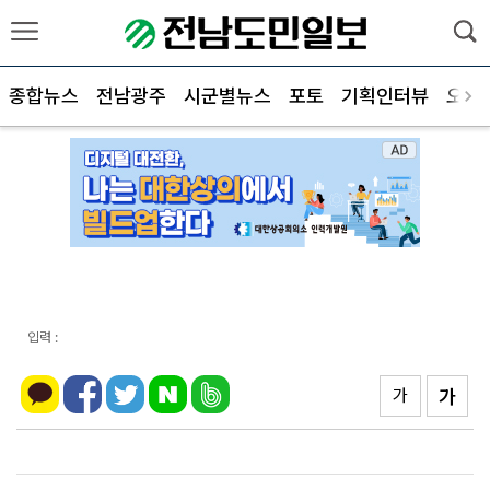
종합뉴스
전남광주
시군별뉴스
포토
기획인터뷰
오피
입력 :
가
가