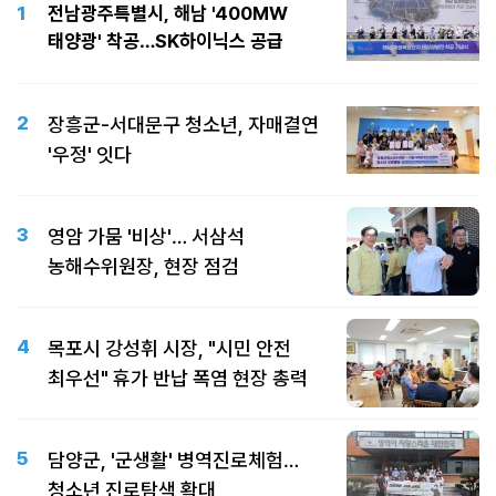
1
전남광주특별시, 해남 '400MW
태양광' 착공…SK하이닉스 공급
2
장흥군-서대문구 청소년, 자매결연
'우정' 잇다
3
영암 가뭄 '비상'… 서삼석
농해수위원장, 현장 점검
4
목포시 강성휘 시장, "시민 안전
최우선" 휴가 반납 폭염 현장 총력
5
담양군, '군생활' 병역진로체험…
청소년 진로탐색 확대