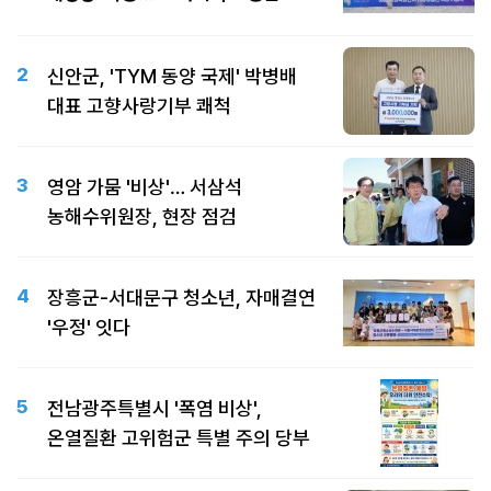
2
신안군, 'TYM 동양 국제' 박병배
대표 고향사랑기부 쾌척
3
영암 가뭄 '비상'… 서삼석
농해수위원장, 현장 점검
4
장흥군-서대문구 청소년, 자매결연
'우정' 잇다
5
전남광주특별시 '폭염 비상',
온열질환 고위험군 특별 주의 당부