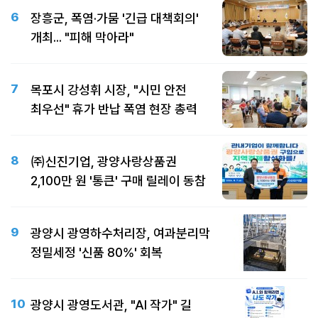
6
장흥군, 폭염·가뭄 '긴급 대책회의'
개최... "피해 막아라"
7
목포시 강성휘 시장, "시민 안전
최우선" 휴가 반납 폭염 현장 총력
8
㈜신진기업, 광양사랑상품권
2,100만 원 '통큰' 구매 릴레이 동참
9
광양시 광영하수처리장, 여과분리막
정밀세정 '신품 80%' 회복
10
광양시 광영도서관, "AI 작가" 길