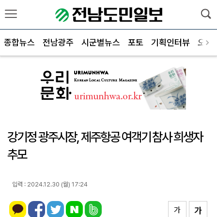
종합뉴스
전남광주
시군별뉴스
포토
기획인터뷰
오피
강기정 광주시장, 제주항공 여객기 참사 희생자
추모
입력 : 2024.12.30 (월) 17:24
가
가