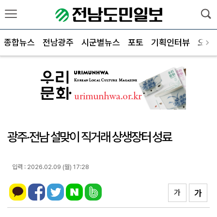
종합뉴스
전남광주
시군별뉴스
포토
기획인터뷰
오피
광주‧전남 설맞이 직거래 상생장터 성료
입력 : 2026.02.09 (월) 17:28
가
가