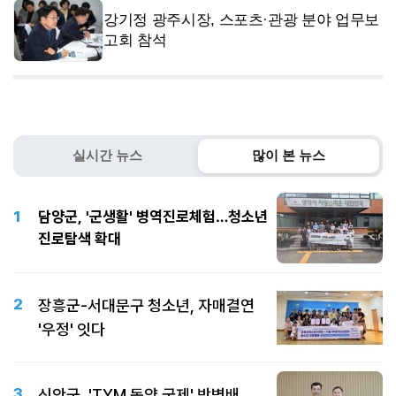
강기정 광주시장, 스포츠·관광 분야 업무보
고회 참석
실시간 뉴스
많이 본 뉴스
1
담양군, '군생활' 병역진로체험…청소년
진로탐색 확대
2
장흥군-서대문구 청소년, 자매결연
'우정' 잇다
3
신안군, 'TYM 동양 국제' 박병배