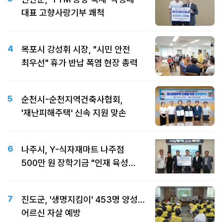
대표 고향사랑기부 쾌척
4
목포시 강성휘 시장, "시민 안전
최우선" 휴가 반납 폭염 현장 총력
5
순천시-순천지역건축사협회,
'재난피해주택' 신속 지원 맞손
6
나주시, Y-식자재마트 나주점
500만 원 장학기금 "인재 육성
따뜻한 동행"
7
진도군, '생명지킴이' 453명 양성…
어르신 자살 예방