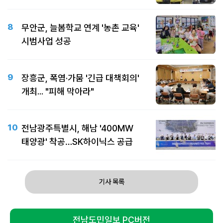
8
무안군, 늘봄학교 연계 '농촌 교육'
시범사업 성공
9
장흥군, 폭염·가뭄 '긴급 대책회의'
개최... "피해 막아라"
10
전남광주특별시, 해남 '400MW
태양광' 착공…SK하이닉스 공급
기사 목록
전남도민일보 PC버전