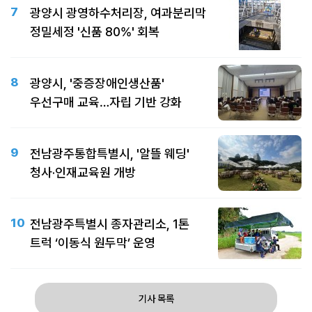
7
광양시 광영하수처리장, 여과분리막
정밀세정 '신품 80%' 회복
8
광양시, '중증장애인생산품'
우선구매 교육…자립 기반 강화
9
전남광주통합특별시, '알뜰 웨딩'
청사·인재교육원 개방
10
전남광주특별시 종자관리소, 1톤
트럭 ‘이동식 원두막’ 운영
기사 목록