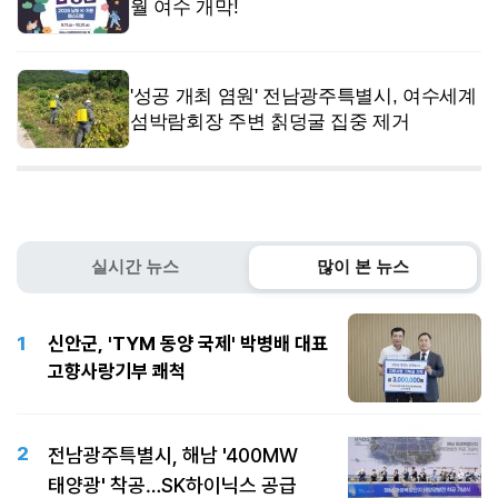
월 여수 개막!
'성공 개최 염원' 전남광주특별시, 여수세계
섬박람회장 주변 칡덩굴 집중 제거
실시간 뉴스
많이 본 뉴스
1
신안군, 'TYM 동양 국제' 박병배 대표
고향사랑기부 쾌척
2
전남광주특별시, 해남 '400MW
태양광' 착공…SK하이닉스 공급