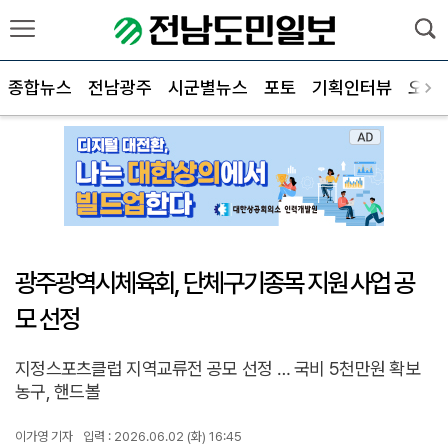
종합뉴스
전남광주
시군별뉴스
포토
기획인터뷰
오피
광주광역시체육회, 단체구기종목 지원 사업 공
모 선정
지정스포츠클럽 지역교류전 공모 선정 … 국비 5천만원 확보
농구, 핸드볼
이가영 기자
입력 : 2026.06.02 (화) 16:45