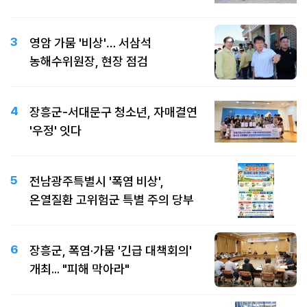
3
영암 가뭄 '비상'… 서삼석
농해수위원장, 현장 점검
4
장흥군-서대문구 청소년, 자매결연
'우정' 잇다
5
전남광주특별시 '폭염 비상',
온열질환 고위험군 특별 주의 당부
6
장흥군, 폭염·가뭄 '긴급 대책회의'
개최... "피해 막아라"