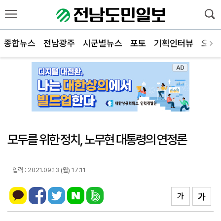
종합뉴스
전남광주
시군별뉴스
포토
기획인터뷰
오피
모두를 위한 정치, 노무현 대통령의 연정론
입력 : 2021.09.13 (월) 17:11
가
가