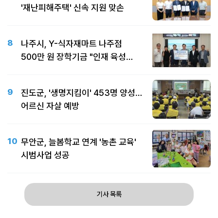
'재난피해주택' 신속 지원 맞손
8
나주시, Y-식자재마트 나주점
500만 원 장학기금 "인재 육성
따뜻한 동행"
9
진도군, '생명지킴이' 453명 양성…
어르신 자살 예방
10
무안군, 늘봄학교 연계 '농촌 교육'
시범사업 성공
기사 목록