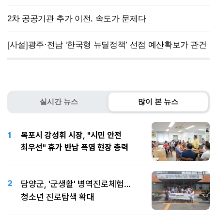
2차 공공기관 추가 이전, 속도가 문제다
[사설]광주·전남 ‘한국형 뉴딜정책’ 선점 예산확보가 관건
실시간 뉴스
많이 본 뉴스
1
목포시 강성휘 시장, "시민 안전
최우선" 휴가 반납 폭염 현장 총력
2
담양군, '군생활' 병역진로체험…
청소년 진로탐색 확대