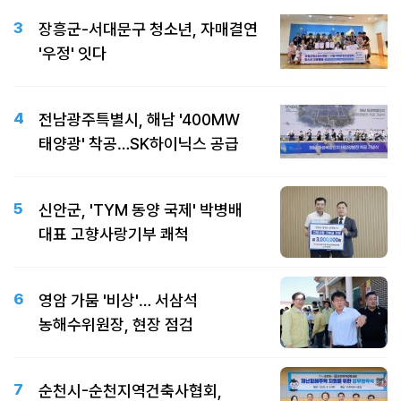
3
장흥군-서대문구 청소년, 자매결연
'우정' 잇다
4
전남광주특별시, 해남 '400MW
태양광' 착공…SK하이닉스 공급
5
신안군, 'TYM 동양 국제' 박병배
대표 고향사랑기부 쾌척
6
영암 가뭄 '비상'… 서삼석
농해수위원장, 현장 점검
7
순천시-순천지역건축사협회,