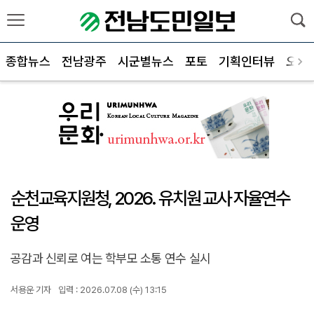
종합뉴스
전남광주
시군별뉴스
포토
기획인터뷰
오피
순천교육지원청, 2026. 유치원 교사 자율연수
운영
공감과 신뢰로 여는 학부모 소통 연수 실시
서용운 기자
입력 : 2026.07.08 (수) 13:15