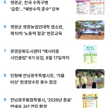
5
영광군, 전국 수족구병
'급증'…"예방수칙 준수" 당부
6
영광군 영광농업인대학 염소반,
제10차 '노동력 절감' 현장교육
7
광양문화도시센터 "매시러운
시민클럽" 8기 모집, 8월 17일까지
8
민형배 전남광주특별시장, '가뭄
비상' 현경양수장 용수 점검
9
전남광주통합특별시, '2026년 종료'
면세유 3년 연장 환영