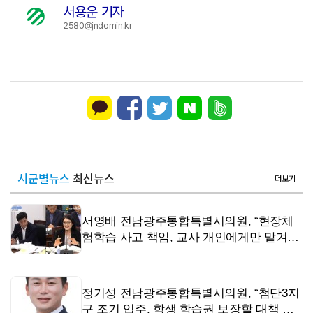
서용운 기자
2580@jndomin.kr
시군별뉴스
최신뉴스
더보기
서영배 전남광주통합특별시의원, “현장체
험학습 사고 책임, 교사 개인에게만 맡겨선
안 돼”
정기성 전남광주통합특별시의원, “첨단3지
구 조기 입주, 학생 학습권 보장할 대책 시