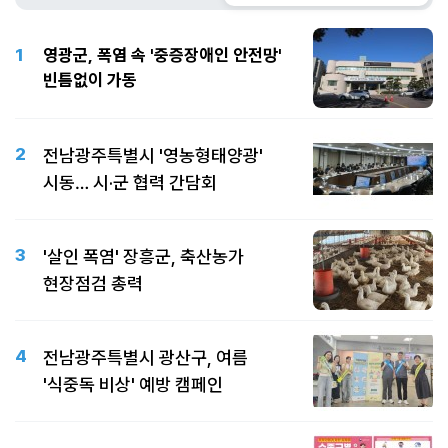
1
영광군, 폭염 속 '중증장애인 안전망'
빈틈없이 가동
2
전남광주특별시 '영농형태양광'
시동… 시·군 협력 간담회
3
'살인 폭염' 장흥군, 축산농가
현장점검 총력
4
전남광주특별시 광산구, 여름
'식중독 비상' 예방 캠페인